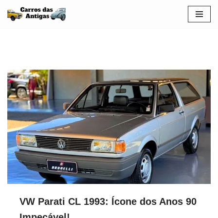
Pular
para
o
conteúdo
VW Parati CL 1993: Ícone dos Anos 90
Impecável!