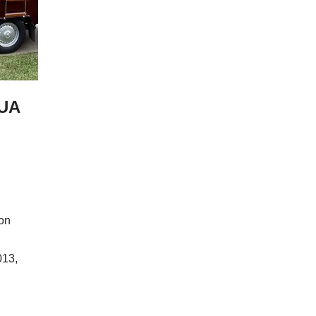
EUA
on
013,