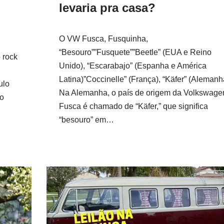
levaria pra casa?
O VW Fusca, Fusquinha,
“Besouro””Fusquete””Beetle” (EUA e Reino
 rock
Unido), “Escarabajo” (Espanha e América
Latina)”Coccinelle” (França), “Käfer” (Alemanh
ulo
Na Alemanha, o país de origem da Volkswagen
ão
Fusca é chamado de “Käfer,” que significa
“besouro” em…