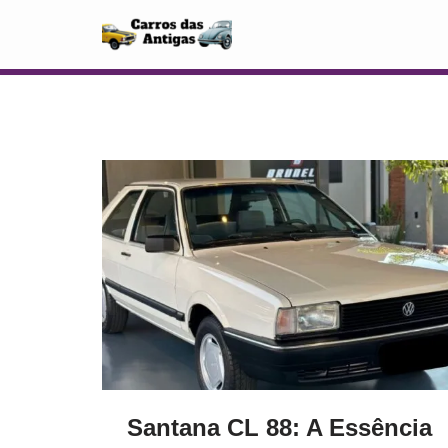
Pular
para
o
conteúdo
Santana CL 88: A Essência