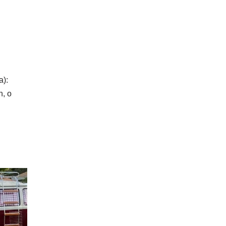
a):
, o