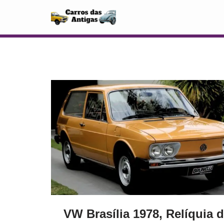
Pular
para
o
conteúdo
VW Brasília 1978, Relíquia 