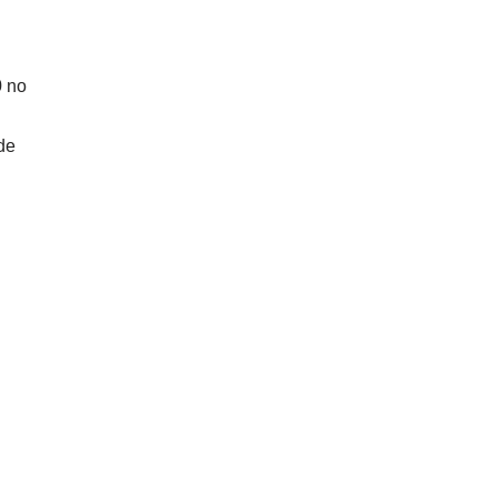
0 no
de