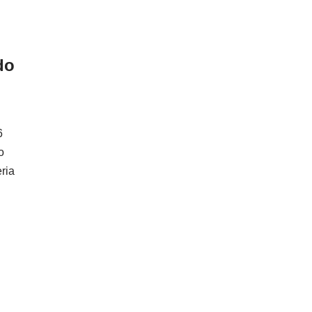
do
6
o
ria