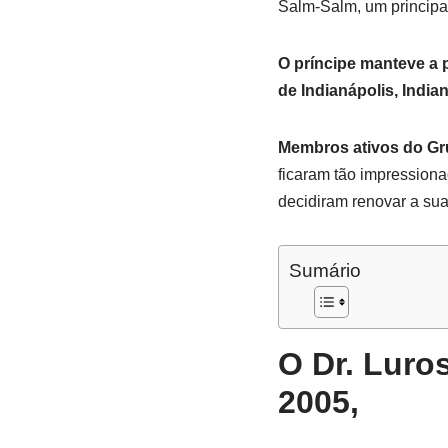
Salm-Salm, um principa
O príncipe manteve a 
de Indianápolis, India
Membros ativos do Gru
ficaram tão impression
decidiram renovar a su
Sumário
O Dr. Luro
2005
,