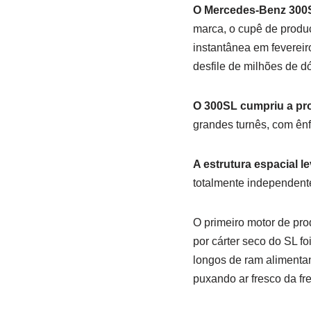
O Mercedes-Benz 300S
marca, o cupê de prod
instantânea em feverei
desfile de milhões de dó
O 300SL cumpriu a pr
grandes turnês, com ê
A estrutura espacial 
totalmente independente
O primeiro motor de prod
por cárter seco do SL f
longos de ram alimenta
puxando ar fresco da fre