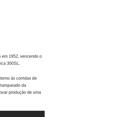
as em 1952, vencendo o
rica 300SL.
torno às corridas de
 franqueado da
ovar produção de uma