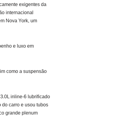
picamente exigentes da
o internacional
 em Nova York, um
enho e luxo em
sim como a suspensão
L inline-6 ​​lubrificado
o do carro e usou tubos
ico grande plenum