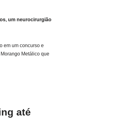
ros, um neurocirurgião
ro em um concurso e
o Morango Metálico que
ing até