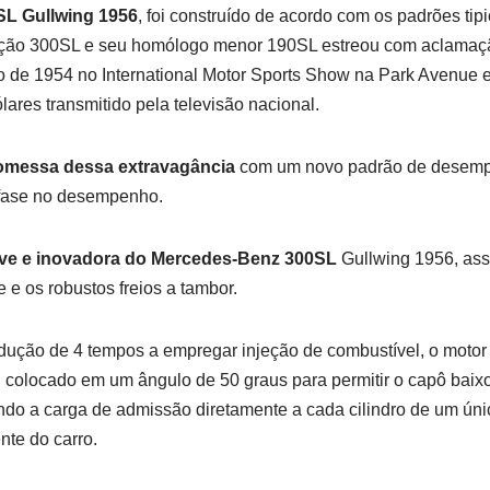
L Gullwing 1956
, foi construído de acordo com os padrões ti
ução 300SL e seu homólogo menor 190SL estreou com aclamaçã
ro de 1954 no International Motor Sports Show na Park Avenue
lares transmitido pela televisão nacional.
omessa dessa extravagância
com um novo padrão de desemp
nfase no desempenho.
leve e inovadora do Mercedes-Benz 300SL
Gullwing 1956, as
 e os robustos freios a tambor.
ução de 4 tempos a empregar injeção de combustível, o motor 3.0
oi colocado em um ângulo de 50 graus para permitir o capô baix
ndo a carga de admissão diretamente a cada cilindro de um ún
nte do carro.