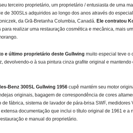
u terceiro proprietário, um proprietário / entusiasta de uma ma
ie de 300SLs adquiridos ao longo dos anos através do especial
oniczek, da Grã-Bretanha Columbia, Canadá.
Ele contratou K
s para realizar uma restauração cosmética e mecânica, mais 
morango.
 e último proprietário deste Gullwing
muito especial teve o
 devolvendo-o à sua pintura cinza grafite original e mantendo o
.
des-Benz 300SL Gullwing 1956
cupê mantém seu motor origin
dejas originais, bagagem de correspondência de cores altamen
 de fábrica, sistema de lavador de pára-brisa SWF, medidores 
xtensa documentação que inclui o título original de 1961 e a not
 restauração e manual do proprietário.