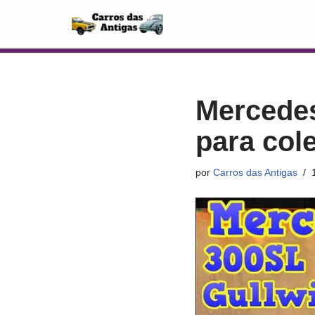
Pular
para
o
conteúdo
Mercedes
para col
por
Carros das Antigas