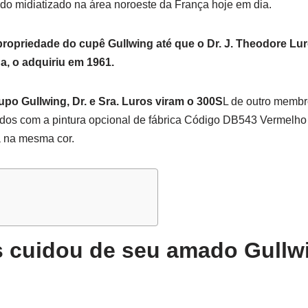
do midiatizado na área noroeste da França hoje em dia.
propriedade do cupê Gullwing até que o Dr. J. Theodore Lu
na, o adquiriu em 1961.
po Gullwing, Dr. e Sra. Luros viram o 300S
L de outro memb
ados com a pintura opcional de fábrica Código DB543 Vermelh
a na mesma cor.
s cuidou de seu amado Gullw