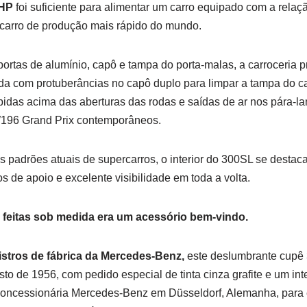
 HP
foi suficiente para alimentar um carro equipado com a relaçã
carro de produção mais rápido do mundo.
rtas de alumínio, capô e tampa do porta-malas, a carroceria pr
a com protuberâncias no capô duplo para limpar a tampa do 
idas acima das aberturas das rodas e saídas de ar nos pára-la
W196 Grand Prix contemporâneos.
padrões atuais de supercarros, o interior do 300SL se destaca
 de apoio e excelente visibilidade em toda a volta.
feitas sob medida era um acessório bem-vindo.
stros de fábrica da Mercedes-Benz,
este deslumbrante cupê 
o de 1956, com pedido especial de tinta cinza grafite e um inte
concessionária Mercedes-Benz em Düsseldorf, Alemanha, para 