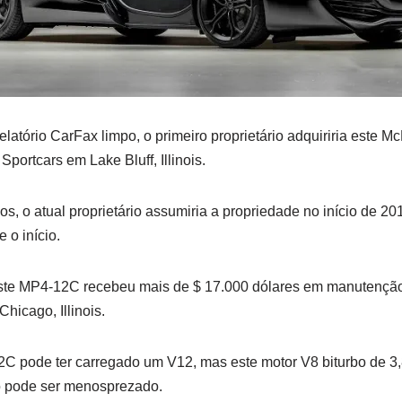
tório CarFax limpo, o primeiro proprietário adquiriria este M
portcars em Lake Bluff, Illinois.
, o atual proprietário assumiria a propriedade no início de 20
e o início.
ste MP4-12C recebeu mais de $ 17.000 dólares em manutenção
hicago, Illinois.
 pode ter carregado um V12, mas este motor V8 biturbo de 3,8
 pode ser menosprezado.