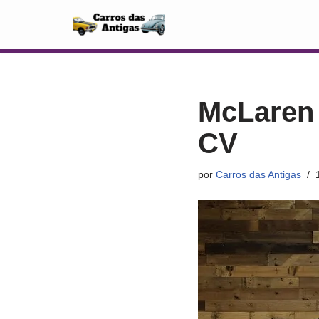
Pular
para
o
conteúdo
McLaren 
CV
por
Carros das Antigas