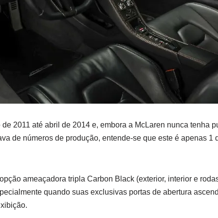
io de 2011 até abril de 2014 e, embora a McLaren nunca tenha 
tava de números de produção, entende-se que este é apenas 1 
ão ameaçadora tripla Carbon Black (exterior, interior e roda
pecialmente quando suas exclusivas portas de abertura ascend
exibição.