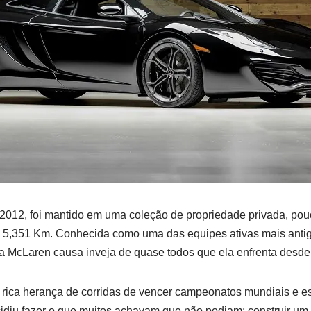
12, foi mantido em uma coleção de propriedade privada, pou
 5,351 Km. Conhecida como uma das equipes ativas mais antig
da McLaren causa inveja de quase todos que ela enfrenta desde
ca herança de corridas de vencer campeonatos mundiais e es
diu fazer o que muitos achavam que não podiam; construir um c