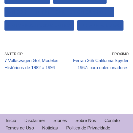
GM CORVETTE PACE CAR EDITION CABRIOLET
HISTÓRIA AUTOMOBILÍSTICA
INDIANÁPOLIS 500
ANTERIOR
PRÓXIMO
7 Volkswagen Gol, Modelos
Ferrari 365 California Spyder
Históricos de 1982 a 1994
1967: para colecionadores
Início
Disclaimer
Stories
Sobre Nós
Contato
Temos de Uso
Noticias
Politica de Privacidade