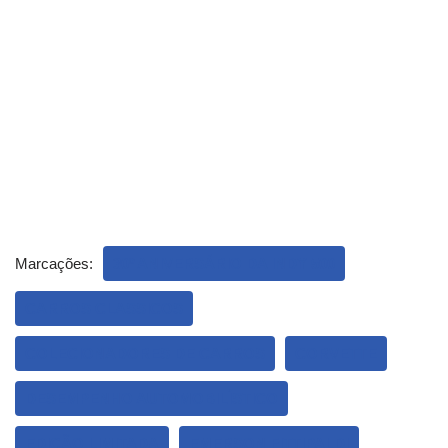
Marcações:
30º ANIVERSÁRIO DA INDY 500
CARROS CLASSICOS
COLECIONADORES DE CARROS
CORVETTE
DESEMPENHO AUTOMOBILÍSTICO
EDIÇÃO LIMITADA
EMERSON FITTIPALDI