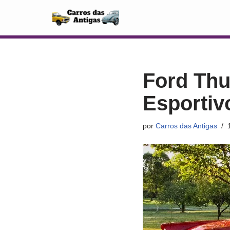
Pular
para
o
conteúdo
Ford Thu
Esportiv
por
Carros das Antigas