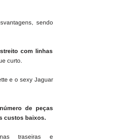
esvantagens, sendo
streito com linhas
ue curto.
tte e o sexy Jaguar
número de peças
s custos baixos.
rnas traseiras e