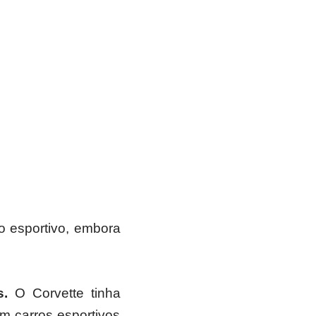
o esportivo, embora
s.
O Corvette tinha
em carros esportivos