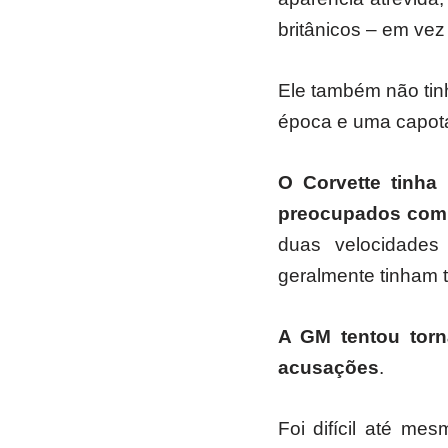
britânicos – em ve
Ele também não tinh
época e uma capota
O Corvette tinha
preocupados com o
duas velocidades 
geralmente tinham 
A GM tentou torn
acusações
.
Foi difícil até me