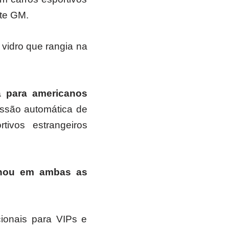
rte GM.
 vidro que rangia na
a para americanos
issão automática de
tivos estrangeiros
alhou em ambas as
cionais para VIPs e