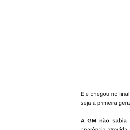
Ele chegou no fina
seja a primeira ger
A GM não sabia n
aparência atrevida,