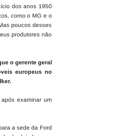
início dos anos 1950
icos, como o MG e o
 Mas poucos desses
seus produtores não
que o gerente geral
óveis europeus no
ker.
r após examinar um
 para a sede da Ford