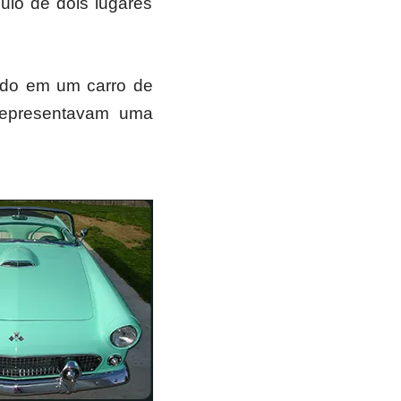
ulo de dois lugares
ndo em um carro de
 representavam uma