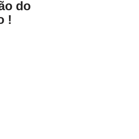
ção do
 !