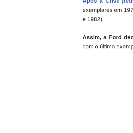
Após a Crise petr
exemplares em 1979
e 1982).
Assim, a Ford de
com o último exemp