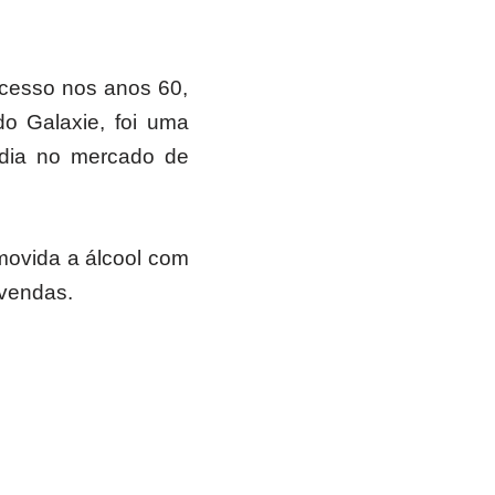
ucesso nos anos 60,
o Galaxie, foi uma
édia no mercado de
movida a álcool com
 vendas.