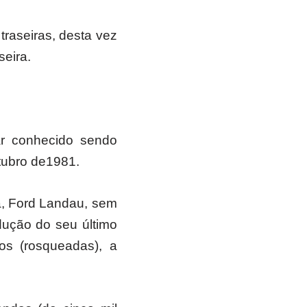
traseiras, desta vez
seira.
.
r conhecido sendo
tubro de1981.
ha, Ford Landau, sem
dução do seu último
os (rosqueadas), a