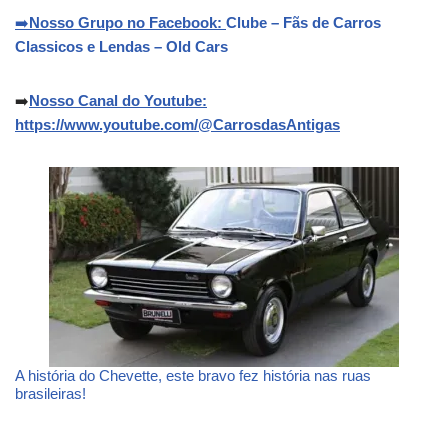
➡️
Nosso Grupo no Facebook:
Clube – Fãs de Carros
Classicos e Lendas – Old Cars
➡️
Nosso Canal do Youtube:
https://www.youtube.com/@CarrosdasAntigas
A história do Chevette, este bravo fez história nas ruas
brasileiras!