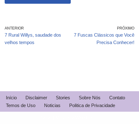
ANTERIOR
PRÓXIMO
7 Rural Willys, saudade dos
7 Fuscas Clássicos que Você
velhos tempos
Precisa Conhecer!
Início
Disclaimer
Stories
Sobre Nós
Contato
Temos de Uso
Noticias
Politica de Privacidade
Neve
| Movido a
WordPress
Sair da versão mobile