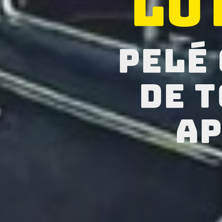
Lu
pelé
de 
ap