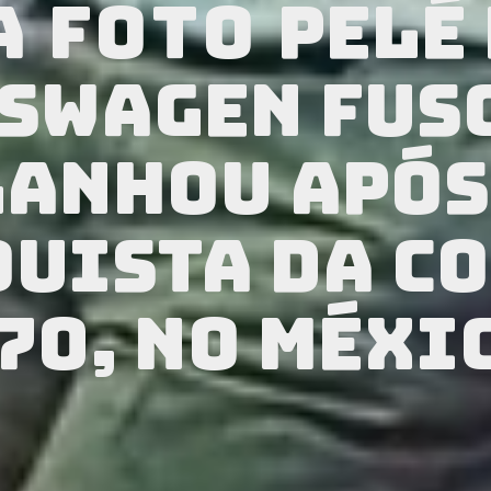
a foto
Pelé 
swagen Fus
ganhou após
uista da Co
70, no Méxic