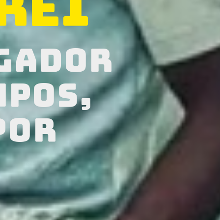
rei
ogador
mpos,
por