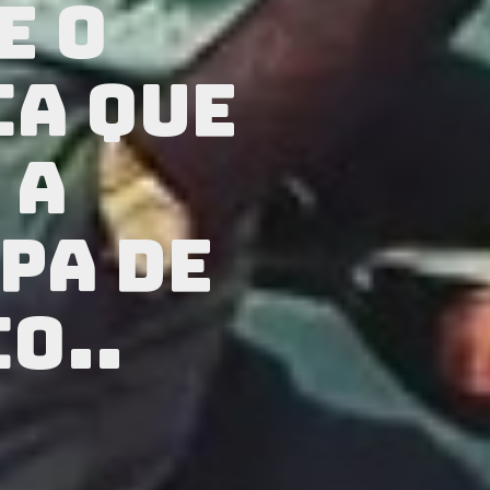
e o
ca que
 a
pa de
o..