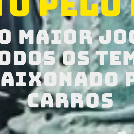
to pelo 
 o maior j
todos os te
aixonado 
carros