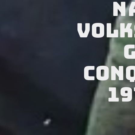
n
Volk
conq
19